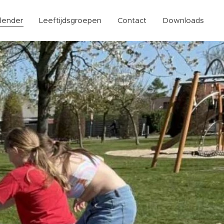
lender
Leeftijdsgroepen
Contact
Downloads